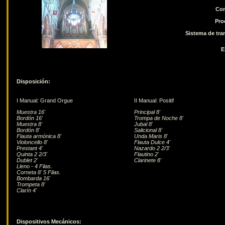
Con
Pro
Sistema de tra
E
Disposición:
I Manual: Grand Orgue
II Manual: Positif
Muestra 16'
Principal 8'
Bordón 16'
Trompa de Noche 8'
Muestra 8'
Jubal 8'
Bordón 8'
Salicional 8'
Flauta armónica 8'
Unda Maris 8'
Violoncello 8'
Flauta Dulce 4'
Prestant 4'
Nazardo 2 2/3'
Quinta 2 2/3'
Flautino 2'
Dublet 2'
Clarinete 8'
Lleno - 4 Filas.
Corneta 8' 5 Filas.
Bombarda 16'
Trompeta 8'
Clarín 4'
Dispositivos Mecánicos: