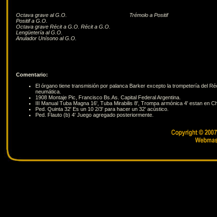
Octava grave al G.O.
Trémolo a Positif
Positif a G.O.
Octava grave Récit a G.O. Récit a G.O.
Lengüetería al G.O.
Anulador Unísono al G.O.
Comentario:
El órgano tiene transmisión por palanca Barker excepto la trompetería del Ré
neumática.
1908 Montaje Pic, Francisco Bs.As. Capital Federal Argentina.
III Manual Tuba Magna 16', Tuba Mirabilis 8', Trompa armónica 4' estan en 
Ped. Quinta 32' Es un 10 2/3' para hacer un 32' acústico.
Ped. Flauto (b) 4' Juego agregado posteriormente.