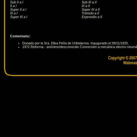
Sub II a I
Sub III a II
II a I
III a II
Super II a I
Super III a II
III a I
Trémolo a II
Super III a I
Expresión a II
Comentario:
Donado por la Sra. Elisa Peña de Uribelarrea. Inaugurado el 28/11/1925.
1972 Reforma - anónimo/desconocido Conversión a mecánica electro-neumát