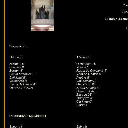
Con
Pro
Sistema de tra
E
Disposición:
I Manual:
II Manual:
Bordón 16'
Quintatoen 16'
Principal 8'
Violón 8'
Bordón 8'
Flauta de Concierto 8'
Flauta armónica 8'
Viola de Gamba 8'
Salicional 8'
Aeoline 8'
Violoncello 8'
Voz celeste 8'
Flauta de Canna 4'
Gemshorn 8'
Octava 4' 4 Filas.
Flauta Amable 4'
Lleno - 5 Filas.
Basson 16'
Trompeta 8'
Clarinete 8'
Clarín 4'
Dispositivos Mecánicos:
Super a I
Sub a II