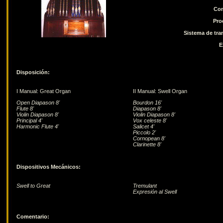
Con
Pro
Sistema de tra
E
Disposición:
I Manual: Great Organ
II Manual: Swell Organ
Open Diapason 8'
Bourdon 16'
Flute 8'
Diapason 8'
Violin Diapason 8'
Violin Diapason 8'
Principal 4'
Vox celeste 8'
Harmonic Flute 4'
Salicet 4'
Piccolo 2'
Cornopean 8'
Clarinette 8'
Dispositivos Mecánicos:
Swell to Great
Tremulant
Expresión al Swell
Comentario: