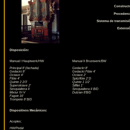
Construct
Procedenc
Sistema de transmisi
Extensi
Disposición:
Manual I Hauptwerk/HW
Manual II Brustwerk/BW
Principal 8’ (fachada)
Gedackt 8’
Gedackt 8’
Gedackt Flöte 4’
Octave 4’
Octave 2’
Flöte 4’
Spitzflöte 2’ D
Quinte 2 2/3'
Quinte 1 1/2'
Superoktave 2’
Sifflet 1’
Sesquialtera II
Sesquialtera II B/D
Mixtur IV-V
Dulzian 8’B/D
Fagott 16’
Trompete 8’ B/D
Dispositivos Mecánicos:
Acoples:
HW/Pedal