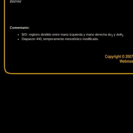
BW/HW
Comentario:
B/D: registro dividido entre mano izquierda y mano derecha do
y do#
.
3
3
Diapason 440, temperamento mesotónico modificado.