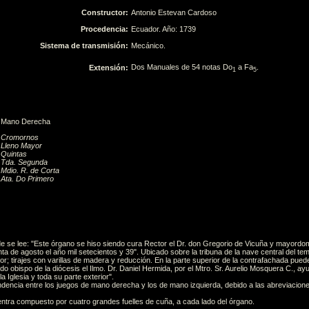
Constructor:
Antonio Estevan Cardoso
Procedencia:
Ecuador. Año: 1739
Sistema de transmisión:
Mecánico.
Dos Manuales de 54 notas Do
a Fa
.
Extensión:
1
5
Mano Derecha
Cromornos
Lleno Mayor
Quintas
Tda. Segunda
Mdio. R. de Corta
Ata. Do Primero
de se lee: "Este órgano se hiso siendo cura Rector el Dr. don Gregorio de Vicuña y mayor
a de agosto el año mil setecientos y 39". Ubicado sobre la tribuna de la nave central del tem
or; tirajes con varillas de madera y reducción. En la parte superior de la contrafachada pued
o obispo de la diócesis el Ilmo. Dr. Daniel Hermida, por el Mtro. Sr. Aurelio Mosquera C., a
 Iglesia y toda su parte exterior".
ondencia entre los juegos de mano derecha y los de mano izquierda, debido a las abreviacione
entra compuesto por cuatro grandes fuelles de cuña, a cada lado del órgano.