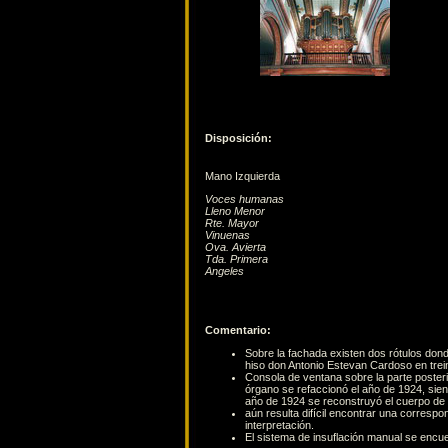
Disposición:
Mano Izquierda
Voces humanas
Lleno Menor
Rte. Mayor
Vinuenas
Ova. Avierta
Tda. Primera
Angeles
Comentario:
Sobre la fachada existen dos rótulos don
hiso don Antonio Estevan Cardoso en treint
Consola de ventana sobre la parte posteri
órgano se refaccionó el año de 1924, siend
año de 1924 se reconstruyó el cuerpo de la
aún resulta difícil encontrar una corresp
interpretación.
El sistema de insuflación manual se encu