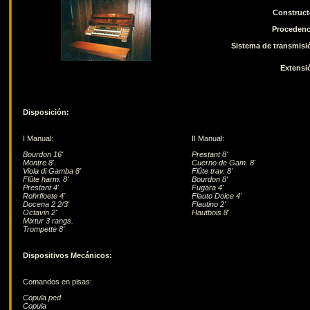
Construct
Procedenc
Sistema de transmisi
Extensi
Disposición:
I Manual:
II Manual:
Bourdon 16'
Prestant 8'
Montre 8'
Cuerno de Gam. 8'
Viola di Gamba 8'
Flûte trav. 8'
Flûte harm. 8'
Bourdon 8'
Prestant 4'
Fugara 4'
Rohrfloete 4'
Flauto Dolce 4'
Docena 2 2/3'
Flautino 2'
Octavin 2'
Hautbois 8'
Mixtur 3 rangs.
Trompette 8'
Dispositivos Mecánicos:
Comandos en pisas:
Copula ped
Copula