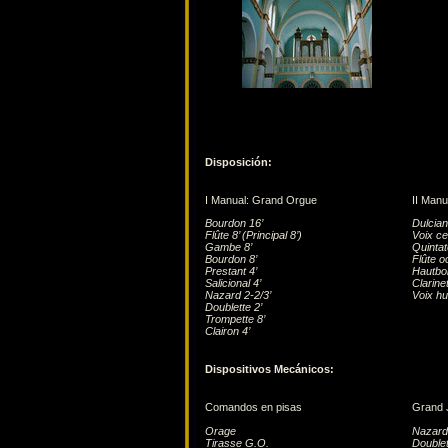
Disposición:
I Manual: Grand Orgue
II Manu
Bourdon 16’
Dulcian
Flûte 8’ (Principal 8’)
Voix ce
Gambe 8’
Quintat
Bourdon 8’
Flûte o
Prestant 4’
Hautboi
Salicional 4’
Clarinet
Nazard 2-2/3’
Voix hu
Doublette 2’
Trompette 8’
Clairon 4’
Dispositivos Mecánicos:
Comandos en pisas
Grand 
Orage
Nazard 
Tirasse G.O.
Doublet