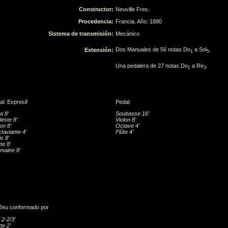
Constructor:
Neuville Fres.
Procedencia:
Francia. Año: 1880
Sistema de transmisión:
Mecánico
Dos Manuales de 56 notas Do
a Sol
.
Extensión:
1
5
Una pedalera de 27 notas Do
a Re
.
1
3
al: Expresif
Pedal:
a 8’
Soubasse 16’
leste 8’
Violon 8’
on 8’
Octave 4’
ctaviante 4’
Flûte 4’
s 8’
te 8’
maine 8’
Jeu conformado por
2-2/3’
te 2’