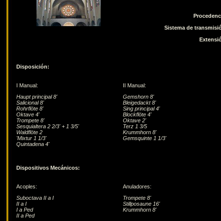
Procedenc
Sistema de transmisi
Extensi
Disposición:
I Manual:
II Manual:
Haupt principal 8'
Gemshorn 8'
Salicional 8'
Bleigedackt 8'
Rohrflöte 8'
Sing principal 4'
Oktave 4'
Blockflöte 4'
Trompete 8'
Oktave 2'
Sesquialtera 2 2/3' + 1 3/5'
Terz 1 3/5
Waldflöte 2
Krummhorn 8'
'Mixtur 1 1/3'
Gemsquinte 1 1/3'
Quintadena 4'
Dispositivos Mecánicos:
Acoples:
Anuladores:
Suboctava II a I
Trompete 8'
II a I
Stillposaune 16'
I a Ped
Krummhorn 8'
II a Ped