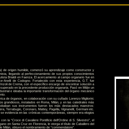
a) de origen humilde, comenzó su aprendizaje como constructor y
ista, llegando al perfeccionamiento de sus propios conocimientos
utista Brialdi en Faenza. El acercamiento al campo organario fue en
e-Anelli de Codogno. Fortalecido con esta experiencia, G.T. fue
 Inzoli de Crema, con el específico encargo de encontrar solución a
superado en la precedente producción organaria. Pasó en Milán un
dustrial e ideaba la importante transformación del órgano mecánico
nto.
ica de órganos, en colaboración con su cuñado Lorenzo Migliorini.
s grandiosos, instalados en Roma, Milán, y en las catedrales más
 probaban sus instrumentos fueron los más destacados maestros:
era, Terrabugio, Coronaro, Mattey, Pagella, Vignanelli, Germani etc.
o se evidencia en las crónicas contemporáneas, siempre era elogios
 la “Croce di Cavaliere Pontificio dell'Ordine di S. Silvestro”, el
ano en Santa Cruz en Florencia, le otorga el título de Caballero del
 de Milán, obtuvo el nombramiento de “commendatore”.