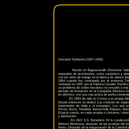
Giovanni Tamburini (1857-1942).
Nacido en Bagnacavallo (Ravenna- Itali
reparador de acordeones, como carpintero y eban
con los años de trabajo en la fábrica de pianos Ba
1884 cuando fue contratado por la empresa Tric
reclutado en 1887 por la Fábrica Cavalier Pacífico
un problema de orden mecánico no resuelto o mal 
período de formación en la Compañía Eléctrica In
en eléctrico, con una ruta activa de perfeccionamie
En 1893 da vida en Crema a su propia fábr
Desde entonces se dedicó a la creación de órgano
importantes de Italia y el extranjero. Los que
Perosi, Bossi, Tebaldini, Baronchelli, Rábano, Man
El juicio común, en cada prueba o concierto, com
y admiración.
En 1921 S.S. Benedicto XV lo condecoró con
Ministro Montresor, después de las pruebas del órg
Reino. Después de la inauguración de la Catedral